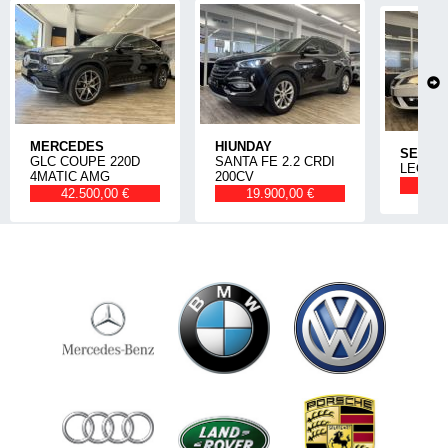
MERCEDES
HIUNDAY
SEAT
GLC COUPE 220D
SANTA FE 2.2 CRDI
LEON 1
4MATIC AMG
200CV
14
42.500,00 €
19.900,00 €