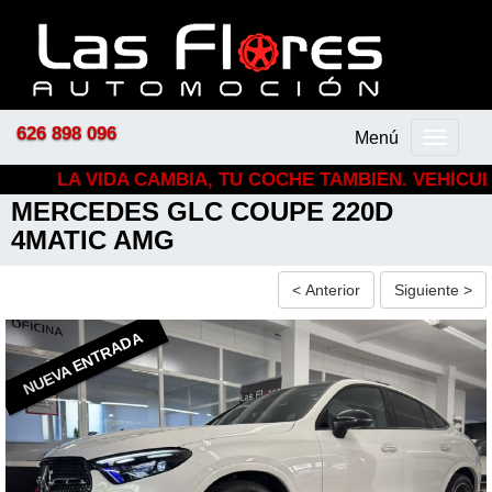
626 898 096
Menú
Menú
principal
LA VIDA CAMBIA, TU COCHE TAMBIÉN. VEHÍCULOS
MERCEDES
GLC COUPE 220D
4MATIC AMG
< Anterior
Siguiente >
NUEVA ENTRADA