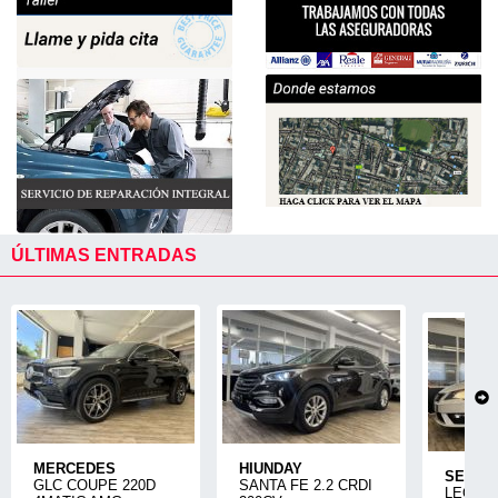
ÚLTIMAS ENTRADAS
MERCEDES
HIUNDAY
SEAT
GLC COUPE 220D
SANTA FE 2.2 CRDI
LEON 1