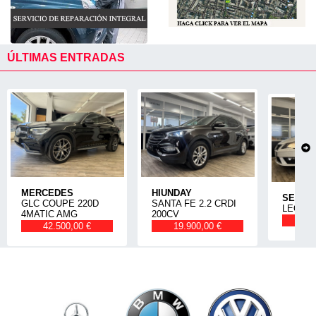
ÚLTIMAS ENTRADAS
MERCEDES
HIUNDAY
SEAT
GLC COUPE 220D
SANTA FE 2.2 CRDI
LEON 1
4MATIC AMG
200CV
14
42.500,00 €
19.900,00 €