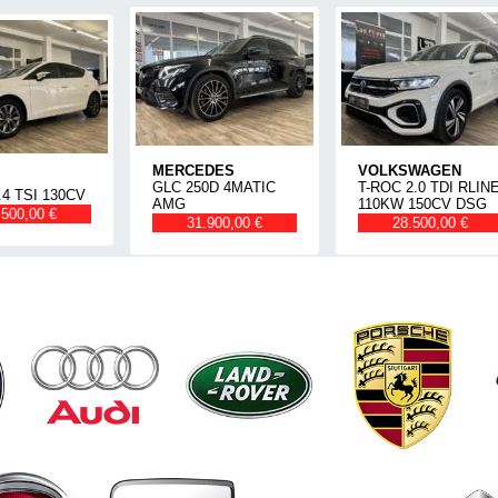
MERCEDES
VOLKSWAGEN
GLC 250D 4MATIC
T-ROC 2.0 TDI RLIN
.4 TSI 130CV
AMG
110KW 150CV DSG
.500,00 €
31.900,00 €
28.500,00 €