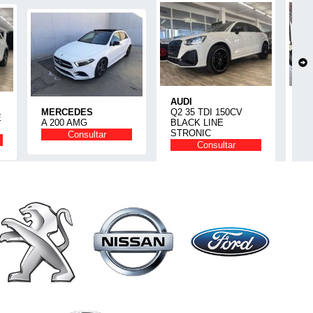
AUDI
AU
MERCEDES
Q2 35 TDI 150CV
A5
E
A 200 AMG
BLACK LINE
TF
STRONIC
QU
Consultar
Consultar