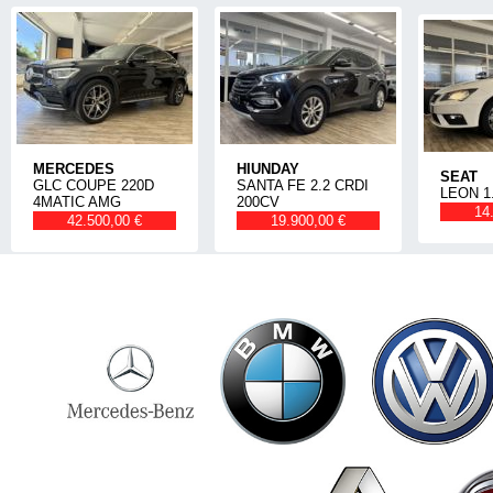
MERCEDES
HIUNDAY
SEAT
GLC COUPE 220D
SANTA FE 2.2 CRDI
LEON 1
4MATIC AMG
200CV
14
42.500,00 €
19.900,00 €